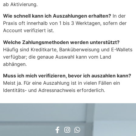
ab Aktivierung.
Wie schnell kann ich Auszahlungen erhalten?
In der
Praxis oft innerhalb von 1 bis 3 Werktagen, sofern der
Account verifiziert ist.
Welche Zahlungsmethoden werden unterstützt?
Häufig sind Kreditkarte, Banküberweisung und E-Wallets
verfügbar; die genaue Auswahl kann vom Land
abhängen.
Muss ich mich verifizieren, bevor ich auszahlen kann?
Meist ja. Für eine Auszahlung ist in vielen Fällen ein
Identitäts- und Adressnachweis erforderlich.