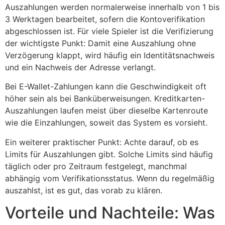
Auszahlungen werden normalerweise innerhalb von 1 bis
3 Werktagen bearbeitet, sofern die Kontoverifikation
abgeschlossen ist. Für viele Spieler ist die Verifizierung
der wichtigste Punkt: Damit eine Auszahlung ohne
Verzögerung klappt, wird häufig ein Identitätsnachweis
und ein Nachweis der Adresse verlangt.
Bei E-Wallet-Zahlungen kann die Geschwindigkeit oft
höher sein als bei Banküberweisungen. Kreditkarten-
Auszahlungen laufen meist über dieselbe Kartenroute
wie die Einzahlungen, soweit das System es vorsieht.
Ein weiterer praktischer Punkt: Achte darauf, ob es
Limits für Auszahlungen gibt. Solche Limits sind häufig
täglich oder pro Zeitraum festgelegt, manchmal
abhängig vom Verifikationsstatus. Wenn du regelmäßig
auszahlst, ist es gut, das vorab zu klären.
Vorteile und Nachteile: Was