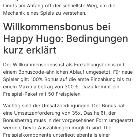
Limits am Anfang oft der schnellste Weg, um die
Mechanik eines Spiels zu verstehen.
Willkommensbonus bei
Happy Hugo: Bedingungen
kurz erklärt
Der Willkommensbonus ist als Einzahlungsbonus mit
einem Bonuscode-ähnlichen Ablauf umgesetzt. Für neue
Spieler gilt: 100% Bonus auf die erste Einzahlung bis zu
einem Maximalbetrag von 300 €. Dazu kommt ein
Freispiel-Paket mit 50 Freispielen.
Wichtig sind die Umsatzbedingungen. Der Bonus hat
eine Umsatzanforderung von 35x. Das heißt, der
Bonusbetrag muss in der vorgesehenen Form umgesetzt
werden, bevor Auszahlungen möglich sind. Die
Freispielkomponente unterliegt ebenfalls einer