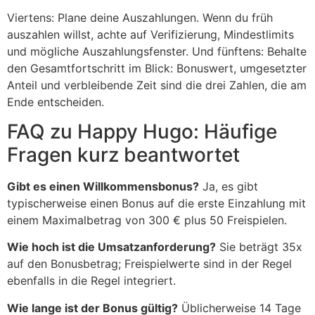
Viertens: Plane deine Auszahlungen. Wenn du früh
auszahlen willst, achte auf Verifizierung, Mindestlimits
und mögliche Auszahlungsfenster. Und fünftens: Behalte
den Gesamtfortschritt im Blick: Bonuswert, umgesetzter
Anteil und verbleibende Zeit sind die drei Zahlen, die am
Ende entscheiden.
FAQ zu Happy Hugo: Häufige
Fragen kurz beantwortet
Gibt es einen Willkommensbonus?
Ja, es gibt
typischerweise einen Bonus auf die erste Einzahlung mit
einem Maximalbetrag von 300 € plus 50 Freispielen.
Wie hoch ist die Umsatzanforderung?
Sie beträgt 35x
auf den Bonusbetrag; Freispielwerte sind in der Regel
ebenfalls in die Regel integriert.
Wie lange ist der Bonus gültig?
Üblicherweise 14 Tage