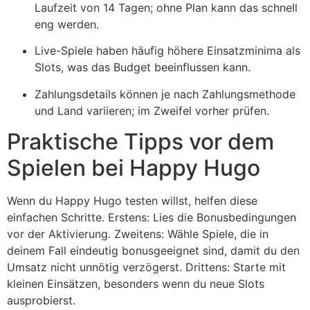
Laufzeit von 14 Tagen; ohne Plan kann das schnell
eng werden.
Live-Spiele haben häufig höhere Einsatzminima als
Slots, was das Budget beeinflussen kann.
Zahlungsdetails können je nach Zahlungsmethode
und Land variieren; im Zweifel vorher prüfen.
Praktische Tipps vor dem
Spielen bei Happy Hugo
Wenn du Happy Hugo testen willst, helfen diese
einfachen Schritte. Erstens: Lies die Bonusbedingungen
vor der Aktivierung. Zweitens: Wähle Spiele, die in
deinem Fall eindeutig bonusgeeignet sind, damit du den
Umsatz nicht unnötig verzögerst. Drittens: Starte mit
kleinen Einsätzen, besonders wenn du neue Slots
ausprobierst.