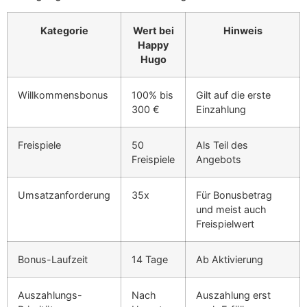
Kategorie
Wert bei
Hinweis
Happy
Hugo
Willkommensbonus
100% bis
Gilt auf die erste
300 €
Einzahlung
Freispiele
50
Als Teil des
Freispiele
Angebots
Umsatzanforderung
35x
Für Bonusbetrag
und meist auch
Freispielwert
Bonus-Laufzeit
14 Tage
Ab Aktivierung
Auszahlungs-
Nach
Auszahlung erst