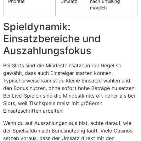
Priorität
Umsatz
nach Erfüllung
möglich
Spieldynamik:
Einsatzbereiche und
Auszahlungsfokus
Bei Slots sind die Mindesteinsätze in der Regel so
gewählt, dass auch Einsteiger starten können.
Typischerweise kannst du kleine Einsätze wählen und
den Bonus nutzen, ohne sofort hohe Beträge zu setzen.
Bei Live-Spielen sind die Mindestlimits oft höher als bei
Slots, weil Tischspiele meist mit größeren
Einsatzschritten arbeiten.
Wenn du auf Auszahlungen aus bist, achte darauf, wie
der Spielsaldo nach Bonusnutzung läuft. Viele Casinos
setzen voraus, dass der Umsatz direkt mit den