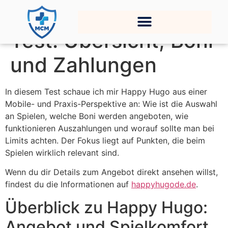
Happy Hugo Casino
Test: Übersicht, Boni
und Zahlungen
In diesem Test schaue ich mir Happy Hugo aus einer
Mobile- und Praxis-Perspektive an: Wie ist die Auswahl
an Spielen, welche Boni werden angeboten, wie
funktionieren Auszahlungen und worauf sollte man bei
Limits achten. Der Fokus liegt auf Punkten, die beim
Spielen wirklich relevant sind.
Wenn du dir Details zum Angebot direkt ansehen willst,
findest du die Informationen auf
happyhugode.de
.
Überblick zu Happy Hugo:
Angebot und Spielkomfort