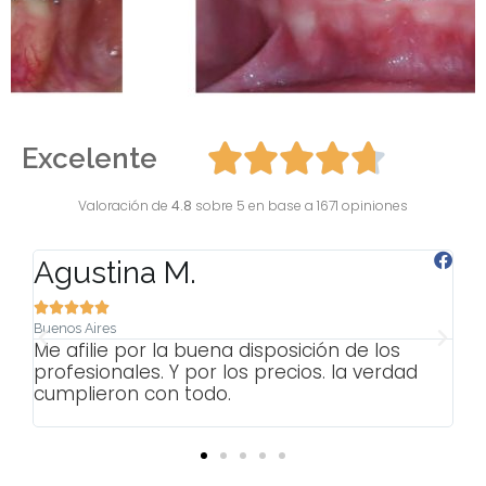
Excelente
Valoración de
4.8
sobre 5 en base a 1671 opiniones
Agustina M.
M






Buenos Aires
Bu
y
Me afilie por la buena disposición de los
Cu
profesionales. Y por los precios. la verdad
mu
cumplieron con todo.
Mu
x 