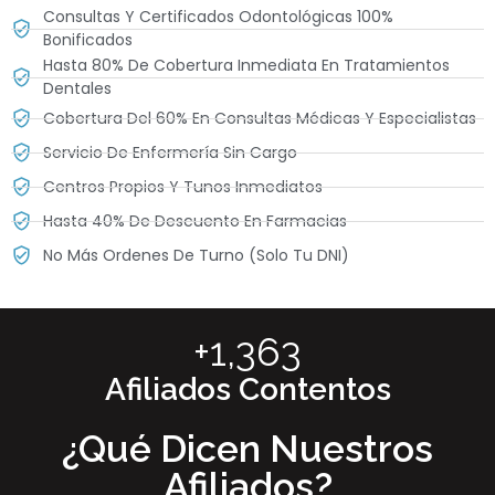
Consultas Y Certificados Odontológicas 100%
Bonificados
Hasta 80% De Cobertura Inmediata En Tratamientos
Dentales
Cobertura Del 60% En Consultas Médicas Y Especialistas
Servicio De Enfermería Sin Cargo
Centros Propios Y Tunos Inmediatos
Hasta 40% De Descuento En Farmacias
No Más Ordenes De Turno (solo Tu DNI)
+
1,824
Afiliados Contentos
¿Qué Dicen Nuestros
Afiliados?