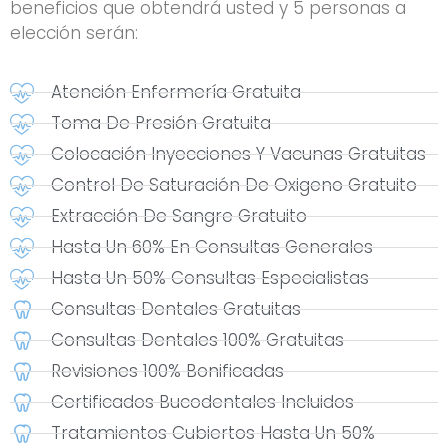
beneficios que obtendrá usted y 5 personas a
elección serán:
Atención Enfermería Gratuita
Toma De Presión Gratuita
Colocación Inyecciones Y Vacunas Gratuitas
Control De Saturación De Oxigeno Gratuito
Extracción De Sangre Gratuito
Hasta Un 60% En Consultas Generales
Hasta Un 50% Consultas Especialistas
Consultas Dentales Gratuitas
Consultas Dentales 100% Gratuitas
Revisiones 100% Bonificadas
Certificados Bucodentales Incluidos
Tratamientos Cubiertos Hasta Un 50%